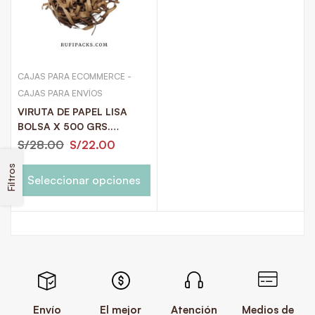
CAJAS PARA ECOMMERCE -
CAJAS PARA ENVÍOS
VIRUTA DE PAPEL LISA
BOLSA X 500 GRS.
COLORES NEUTROS Y
S/
28.00
S/
22.00
PASTELES
Filtros
Seleccionar opciones
Envío
El mejor
Atención
Medios de