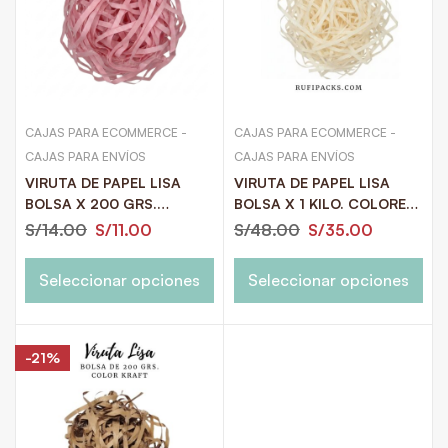
CAJAS PARA ECOMMERCE -
CAJAS PARA ECOMMERCE -
CAJAS PARA ENVÍOS
CAJAS PARA ENVÍOS
VIRUTA DE PAPEL LISA
VIRUTA DE PAPEL LISA
BOLSA X 200 GRS.
BOLSA X 1 KILO. COLORES
COLORES NEUTROS Y
NEUTROS Y PASTELES
S/
14.00
S/
11.00
S/
48.00
S/
35.00
PASTELES
Seleccionar opciones
Seleccionar opciones
-21%