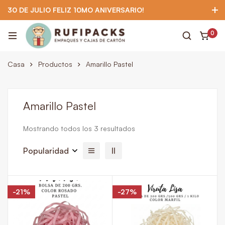
30 DE JULIO FELIZ 10MO ANIVERSARIO!
922 295 403
922 295 403
Suscríbete
0
Casa
Productos
Amarillo Pastel
Amarillo Pastel
Mostrando todos los 3 resultados
Popularidad
-21%
-27%