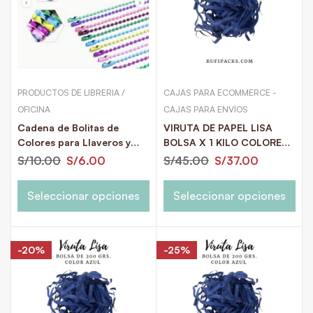
PRODUCTOS DE LIBRERIA /
CAJAS PARA ECOMMERCE -
OFICINA
CAJAS PARA ENVÍOS
Cadena de Bolitas de
VIRUTA DE PAPEL LISA
Colores para Llaveros y
BOLSA X 1 KILO COLORES
Hang Tags 12 cms. Paquete
INTENSOS
S/
10.00
S/
6.00
S/
45.00
S/
37.00
x 25 u.
Seleccionar opciones
Seleccionar opciones
-20%
-25%