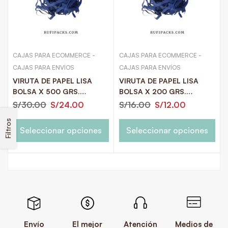
CAJAS PARA ECOMMERCE -
CAJAS PARA ECOMMERCE -
CAJAS PARA ENVÍOS
CAJAS PARA ENVÍOS
VIRUTA DE PAPEL LISA
VIRUTA DE PAPEL LISA
BOLSA X 500 GRS.
BOLSA X 200 GRS.
COLORES INTENSOS
COLORES INTENSOS
S/
30.00
S/
24.00
S/
16.00
S/
12.00
Filtros
Seleccionar opciones
Seleccionar opciones
Envío
El mejor
Atención
Medios de