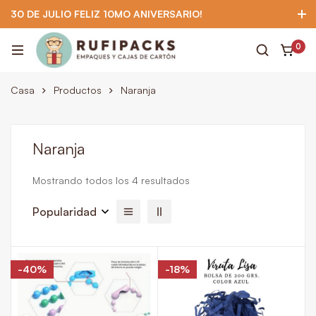
30 DE JULIO FELIZ 10MO ANIVERSARIO!
922 295 403
922 295 403
Suscríbete
0
Casa
Productos
Naranja
Naranja
Mostrando todos los 4 resultados
Popularidad
-40%
-18%