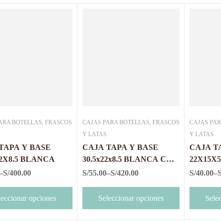
ARA BOTELLAS, FRASCOS
CAJAS PARA BOTELLAS, FRASCOS
CAJAS PAR
Y LATAS
Y LATAS
TAPA Y BASE
CAJA TAPA Y BASE
CAJA T
22X8.5 BLANCA
30.5x22x8.5 BLANCA CON
22X15X
MICA
–
S/
400.00
S/
55.00
–
S/
420.00
S/
40.00
–
S
leccionar opciones
Seleccionar opciones
Sele