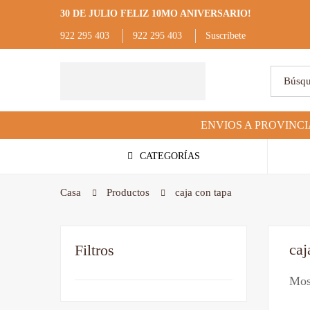
30 DE JULIO FELIZ 10MO ANIVERSARIO!
922 295 403
922 295 403
Suscríbete
CATEGORÍAS
Casa
Productos
caja con tapa
caj
Filtros
Most