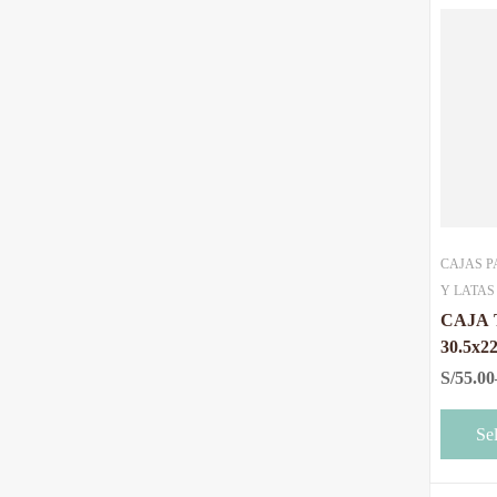
CAJAS P
Y LATAS
CAJA 
30.5x
MICA
S/
55.00
Se