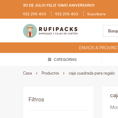
30 DE JULIO FELIZ 10MO ANIVERSARIO!
922 295 403
922 295 403
Suscríbete
CATEGORÍAS
Casa
Productos
caja cuadrada para regalo
ca
Filtros
Mos