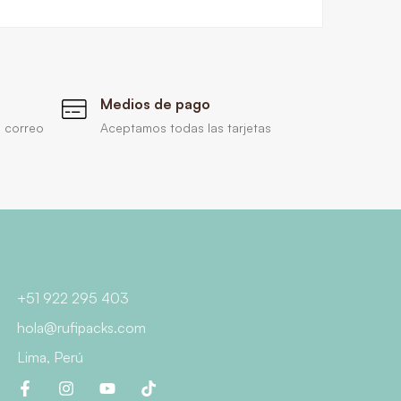
Medios de pago
 correo
Aceptamos todas las tarjetas
+51 922 295 403
hola@rufipacks.com
Lima, Perú