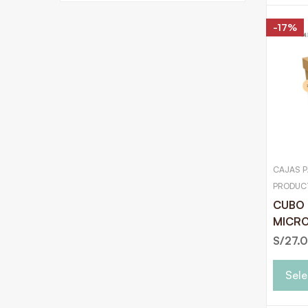
-17%
CAJAS P
PRODUC
CUBO 
MICR
S/
27.
Sele