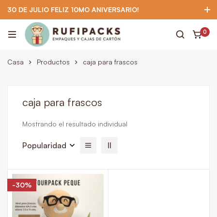
30 DE JULIO FELIZ 10MO ANIVERSARIO!
922 295 403
922 295 403
Suscríbete
0
Casa
Productos
caja para frascos
caja para frascos
Mostrando el resultado individual
Popularidad
-30%