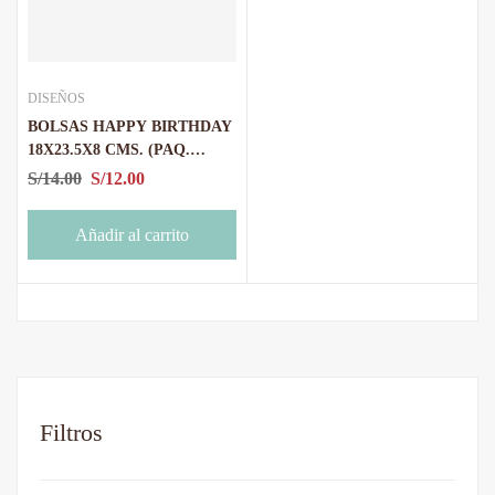
DISEÑOS
BOLSAS HAPPY BIRTHDAY
18X23.5X8 CMS. (PAQ.
MIXTO X 4U)
S/
14.00
S/
12.00
Añadir al carrito
Filtros