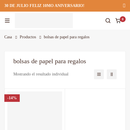
30 DE JULIO FELIZ 10MO ANIVERSARIO!
922 295 403
922 295 403
Suscríbete
0
Casa
Productos
bolsas de papel para regalos
bolsas de papel para regalos
Mostrando el resultado individual
-14%