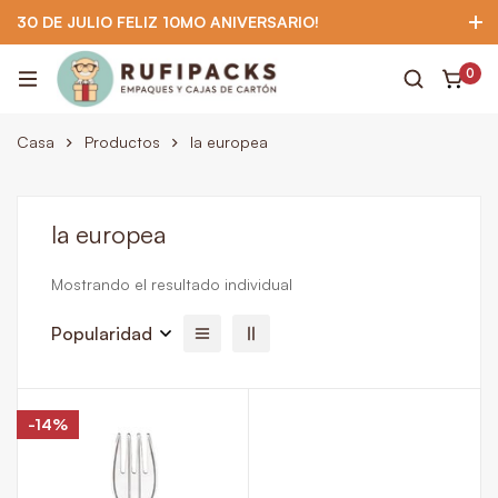
30 DE JULIO FELIZ 10MO ANIVERSARIO!
922 295 403
922 295 403
Suscríbete
0
Casa
Productos
la europea
la europea
Mostrando el resultado individual
Popularidad
-14%