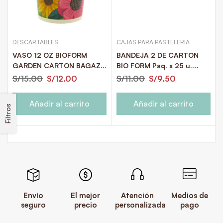
DESCARTABLES
CAJAS PARA PASTELERIA
VASO 12 OZ BIOFORM
BANDEJA 2 DE CARTON
GARDEN CARTON BAGAZO
BIO FORM Paq. x 25 u.
CAÑA PAQ. 25 U.
21x15x4.3
S/
15.00
S/
12.00
S/
11.00
S/
9.50
Añadir al carrito
Añadir al carrito
Filtros
Envío
El mejor
Atención
Medios de
seguro
precio
personalizada
pago