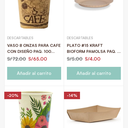
DESCARTABLES
DESCARTABLES
VASO 8 ONZAS PARA CAFE
PLATO #15 KRAFT
CON DISEÑO PAQ. 100
BIOFORM PAMOLSA PAQ. X
CON TAPA
25U
S/
72.00
S/
65.00
S/
5.00
S/
4.00
Añadir al carrito
Añadir al carrito
-20%
-14%