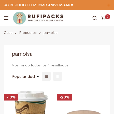
30 DE JULIO FELIZ 10MO ANIVERSARIO!
922 295 403
922 295 403
Suscríbete
0
Casa
Productos
pamolsa
pamolsa
Mostrando todos los 4 resultados
Popularidad
-10%
-20%