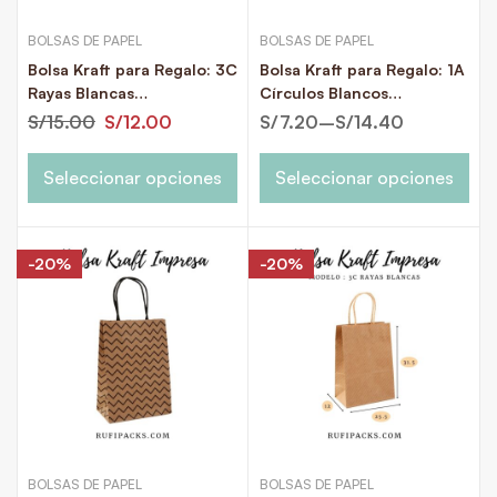
BOLSAS DE PAPEL
BOLSAS DE PAPEL
Bolsa Kraft para Regalo: 3C
Bolsa Kraft para Regalo: 1A
Rayas Blancas
Círculos Blancos
25.5x12x31.5cms.
16x8x21.5cms.
S/
15.00
S/
12.00
S/
7.20
–
S/
14.40
Seleccionar opciones
Seleccionar opciones
-20%
-20%
BOLSAS DE PAPEL
BOLSAS DE PAPEL