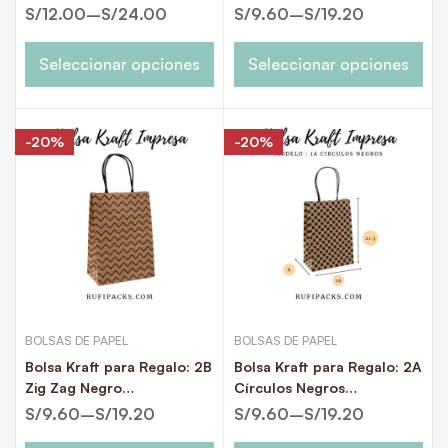
25.5x12x31.5cms.
S/
12.00
–
S/
24.00
S/
9.60
–
S/
19.20
Seleccionar opciones
Seleccionar opciones
-20%
-20%
BOLSAS DE PAPEL
BOLSAS DE PAPEL
Bolsa Kraft para Regalo: 2B
Bolsa Kraft para Regalo: 2A
Zig Zag Negro
Círculos Negros
22x11x27cms.
22x11x27cms.
S/
9.60
–
S/
19.20
S/
9.60
–
S/
19.20