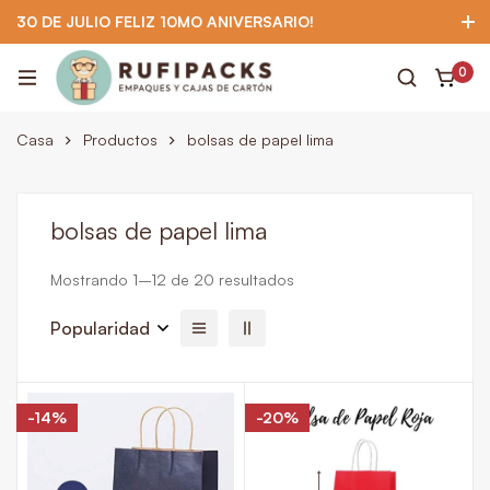
30 DE JULIO FELIZ 10MO ANIVERSARIO!
922 295 403
922 295 403
Suscríbete
0
Casa
Productos
bolsas de papel lima
bolsas de papel lima
Mostrando 1–12 de 20 resultados
Popularidad
-14%
-20%