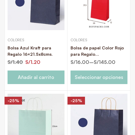
COLORES
COLORES
Bolsa Azul Kraft para
Bolsa de papel Color Rojo
Regalo 16×21.5x8cms.
para Regalo
26×31.5x12cms.
S/
1.40
S/
1.20
S/
16.00
–
S/
145.00
Añadir al carrito
Seleccionar opciones
-25%
-25%