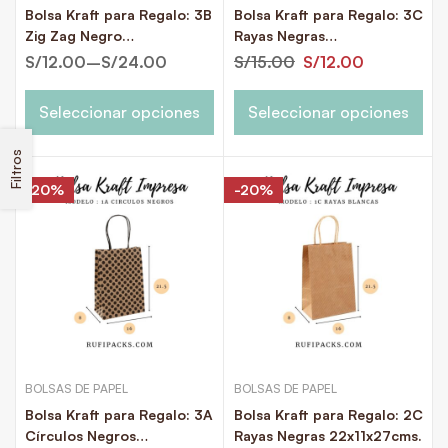
Bolsa Kraft para Regalo: 3B
Bolsa Kraft para Regalo: 3C
Zig Zag Negro
Rayas Negras
25.5x12x31.5cms.
25.5x12x31.5cms.
S/
12.00
–
S/
24.00
S/
15.00
S/
12.00
Seleccionar opciones
Seleccionar opciones
Filtros
-20%
-20%
BOLSAS DE PAPEL
BOLSAS DE PAPEL
Bolsa Kraft para Regalo: 3A
Bolsa Kraft para Regalo: 2C
Círculos Negros
Rayas Negras 22x11x27cms.