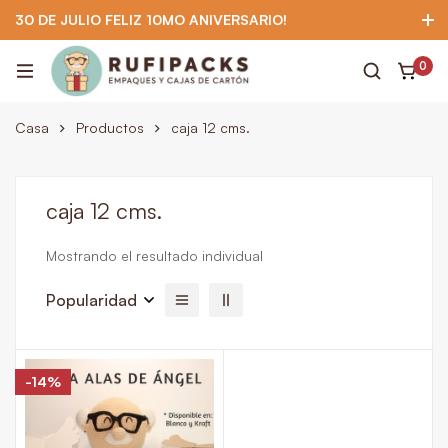
30 DE JULIO FELIZ 10MO ANIVERSARIO!
922 295 403
922 295 403
Suscríbete
0
Casa
Productos
caja 12 cms.
caja 12 cms.
Mostrando el resultado individual
Popularidad
-14%