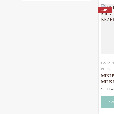
-50%
CAJAS P
BODA
MINI 
MILK B
KRAF
S/
5.00
–
Se