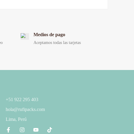
Medios de pago
eo
Aceptamos todas las tarjetas
+51 922 295 403
hola@rufipacks.com
Lima, Perú