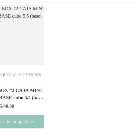
EQUEÑAS / RECUERDOS
BOX #2 CAJA MINI
ASE cubo 5.5 (base)
T
S/
40.00
leccionar opciones