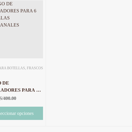
ARA BOTELLAS, FRASCOS
O DE
ADORES PARA 6
LLAS
S/
400.00
SANALES
leccionar opciones