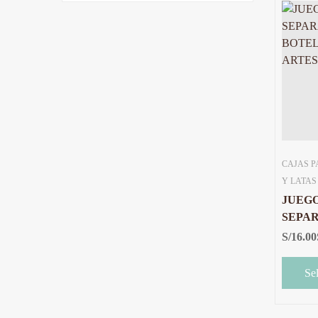
CAJAS P
Y LATAS
JUEG
SEPAR
BOTE
S/
16.00
ARTE
Se