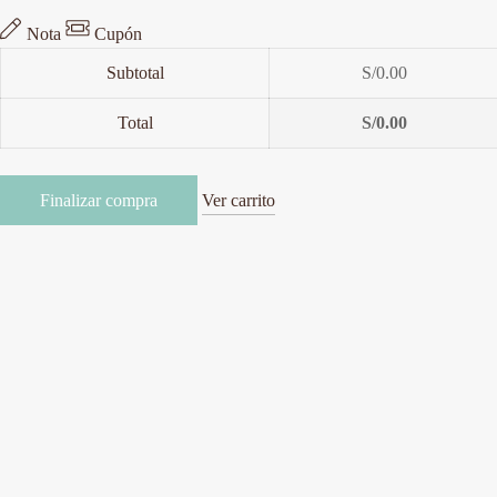
Nota
Cupón
Subtotal
S/
0.00
Total
S/
0.00
Finalizar compra
Ver carrito
Carrito De La Compra
Compra
S/
300.00
más para disfrutar de
Envío GRATIS
Agregar nota para el vendedor
Guardar