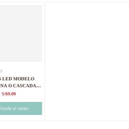
AS
S LED MODELO
INA O CASCADA
ETROS
S/
69.00
Añadir al carrito