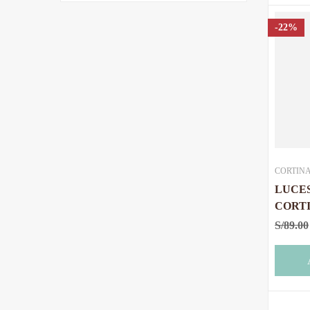
-22%
CORTIN
LUCE
CORT
3X3 M
S/
89.00