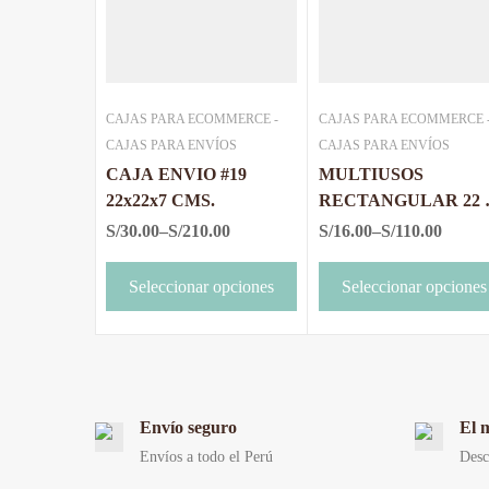
CAJAS PARA ECOMMERCE -
CAJAS PARA ECOMMERCE 
CAJAS PARA ENVÍOS
CAJAS PARA ENVÍOS
CAJA ENVIO #19
MULTIUSOS
22x22x7 CMS.
RECTANGULAR 22 
7.3 X 9
S/
30.00
–
S/
210.00
S/
16.00
–
S/
110.00
Seleccionar opciones
Seleccionar opciones
Envío seguro
El 
Envíos a todo el Perú
Desc