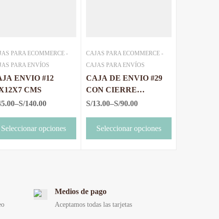
JAS PARA ECOMMERCE -
CAJAS PARA ECOMMERCE -
JAS PARA ENVÍOS
CAJAS PARA ENVÍOS
JA ENVIO #12
CAJA DE ENVIO #29
X12X7 CMS
CON CIERRE
18x13x3.5 cms.
45.00
–
S/
140.00
S/
13.00
–
S/
90.00
Seleccionar opciones
Seleccionar opciones
Medios de pago
eo
Aceptamos todas las tarjetas