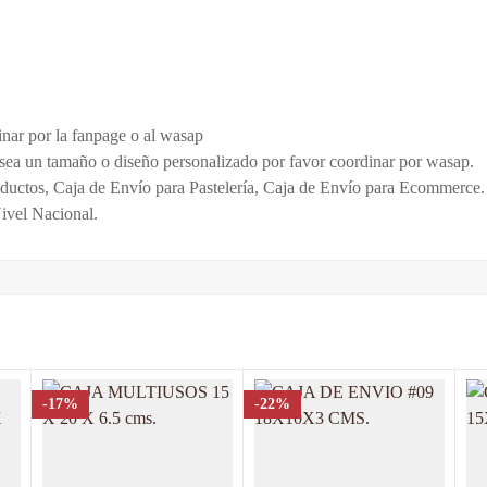
ión Y Revisión De
50
,
Paquete de 100
0 Comentarios
inar por la fanpage o al wasap
esea un tamaño o diseño personalizado por favor coordinar por wasap.
ductos, Caja de Envío para Pastelería, Caja de Envío para Ecommerce.
Nivel Nacional.
ios.
-17%
-22%