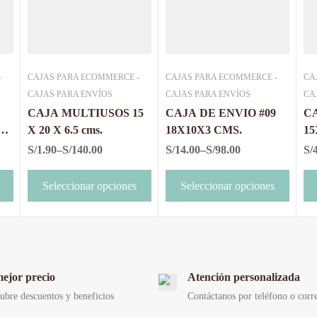
-
CAJAS PARA ECOMMERCE -
CAJAS PARA ECOMMERCE -
CA
CAJAS PARA ENVÍOS
CAJAS PARA ENVÍOS
CA
CAJA MULTIUSOS 15
CAJA DE ENVIO #09
CA
X
X 20 X 6.5 cms.
18X10X3 CMS.
15
S/
1.90
–
S/
140.00
S/
14.00
–
S/
98.00
S/
Seleccionar opciones
Seleccionar opciones
mejor precio
Atención personalizada
ubre descuentos y beneficios
Contáctanos por teléfono o corr