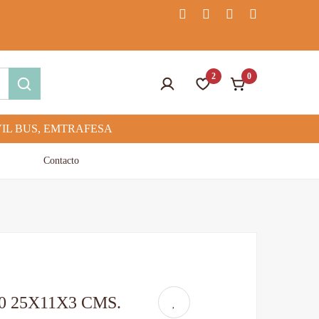
2
0
Contacto
0 25X11X3 CMS.