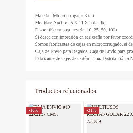
De La Calificac
Material: Microcorrugado Kraft
Paquete
Paquete de 10
,
Paquete de 25
,
Paquete de 
Medidas: Ancho: 25 X 11 X 3 de alto.
Disponible en paquetes de: 10, 25, 50, 100+
Base en 
Si desea con impresión en serigrafía por favor coord
Somos fabricantes de cajas en microcorrugado, si d
Caja de Envío para Regalos, Caja de Envío para pro
Fabricante de cajas de cartón Lima. Distribución a 
Todavía no hay comentar
Productos relacionados
-16%
-31%