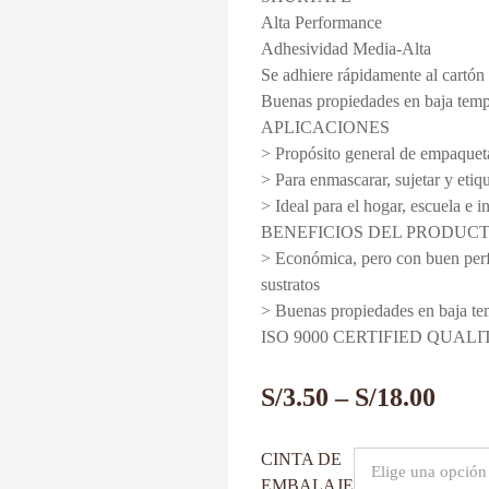
Alta Performance
Adhesividad Media-Alta
Se adhiere rápidamente al cartón
Buenas propiedades en baja temp
APLICACIONES
> Propósito general de empaque
> Para enmascarar, sujetar y etiq
> Ideal para el hogar, escuela e i
BENEFICIOS DEL PRODUC
> Económica, pero con buen per
sustratos
> Buenas propiedades en baja te
ISO 9000 CERTIFIED QUAL
S/
3.50
–
S/
18.00
CINTA DE
EMBALAJE