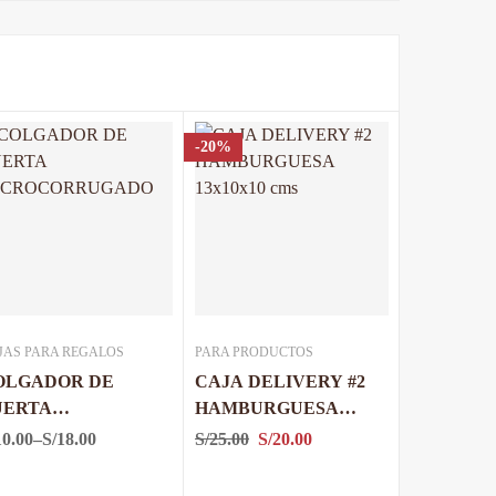
-20%
JAS PARA REGALOS
PARA PRODUCTOS
OLGADOR DE
CAJA DELIVERY #2
UERTA
HAMBURGUESA
ICROCORRUGADO
13x10x10 cms
10.00
–
S/
18.00
S/
25.00
S/
20.00