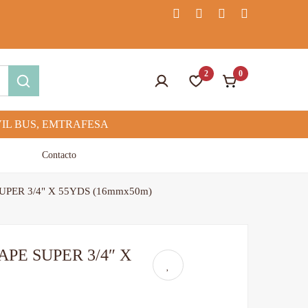
2
0
Contacto
PER 3/4" X 55YDS (16mmx50m)
PE SUPER 3/4″ X
)