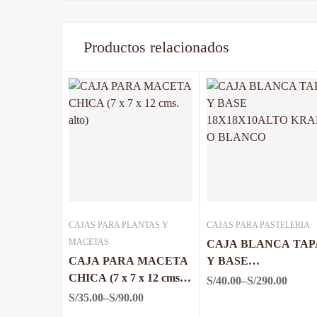
Productos relacionados
CAJAS PARA PLANTAS Y
CAJAS PARA PASTELERIA
MACETAS
CAJA BLANCA TAP
CAJA PARA MACETA
Y BASE
CHICA (7 x 7 x 12 cms.
18X18X10ALTO
S/
40.00
–
S/
290.00
alto)
KRAFT O BLANCO
S/
35.00
–
S/
90.00