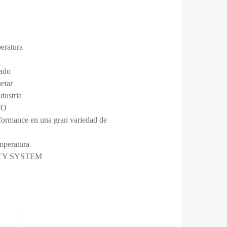
eratura
tado
uetar
ndustria
TO
formance en una gran variedad de
mperatura
ITY SYSTEM