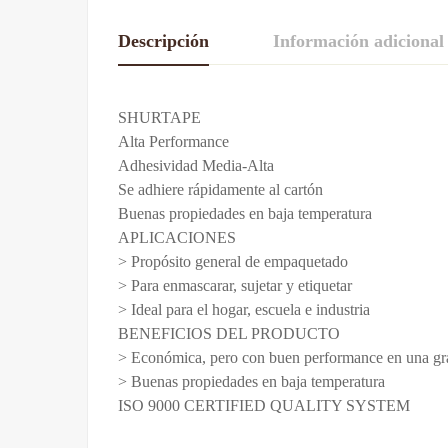
Descripción
Información adicional
De La Calificac
SHURTAPE
CINTA DE EMBALAJE
ROLLO X 1u., ROLLO 
Alta Performance
Adhesividad Media-Alta
Base en 
Se adhiere rápidamente al cartón
Buenas propiedades en baja temperatura
APLICACIONES
> Propósito general de empaquetado
Todavía no hay comentar
> Para enmascarar, sujetar y etiquetar
> Ideal para el hogar, escuela e industria
BENEFICIOS DEL PRODUCTO
> Económica, pero con buen performance en una gra
> Buenas propiedades en baja temperatura
ISO 9000 CERTIFIED QUALITY SYSTEM