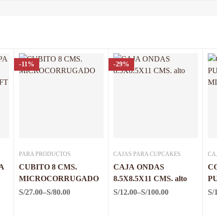
-11%
-29%
PARA PRODUCTOS
CAJAS PARA CUPCAKES
CA
A
CUBITO 8 CMS.
CAJA ONDAS
C
MICROCORRUGADO
8.5X8.5X11 CMS. alto
P
M
S/
27.00
–
S/
80.00
S/
12.00
–
S/
100.00
S/