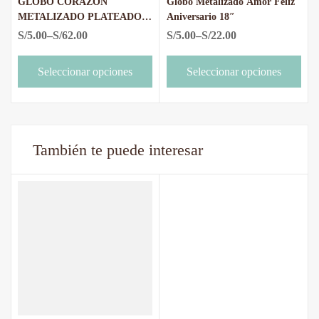
GLOBO CORAZON
Globo Metalizado Amor Feliz
METALIZADO PLATEADO
Aniversario 18″
18″ O 45 CMS.
S/
5.00
–
S/
62.00
S/
5.00
–
S/
22.00
Seleccionar opciones
Seleccionar opciones
También te puede interesar