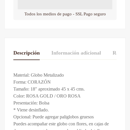
Todos los medios de pago - SSL Pago seguro
Descripción
Información adicional
Reseñas
De La Calificación Y Revisión De
Material: Globo Metalizado
1 UNIDAD
,
10 UNIDADES
,
25
Paquete
Forma: CORAZÓN
UNIDADES
,
5 UNIDADES
Base en 0 Comentarios
Tamaño: 18″ aproximado 45 x 45 cms.
Color: ROSA GOLD / ORO ROSA
Escribe una reseña
Presentación: Bolsa
* Viene desinflado.
Opcional: Puede agregar paliglobos gruesos
Todavía no hay comentarios.
Puedes acompañar este globo con flores, en cajas de