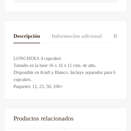
Descripción
Información adicional
Reseñas
De La Calificación Y Revisión De
LONCHERA 4 cupcakes
Paquete de 12
,
Paquete de 25
,
Paquete de
Paquete
Tamaño en la base 16 x 16 x 11 cms. de alto.
50
,
Paquete de 100
Base en 0 Comentarios
Disponible en Kraft y Blanco. Incluye separador para 6
Colores
Blanco
,
Color Natural o Kraft
cupcakes.
Escribe una reseña
Paquetes: 12, 25, 50, 100+
Todavía no hay comentarios.
Productos relacionados