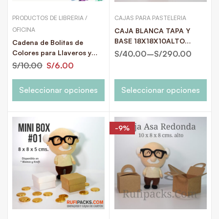
PRODUCTOS DE LIBRERIA /
CAJAS PARA PASTELERIA
OFICINA
CAJA BLANCA TAPA Y
BASE 18X18X10ALTO
Cadena de Bolitas de
KRAFT O BLANCO
Colores para Llaveros y
S/
40.00
–
S/
290.00
Hang Tags 12 cms. Paquete
S/
10.00
S/
6.00
x 25 u.
Seleccionar opciones
Seleccionar opciones
-9%