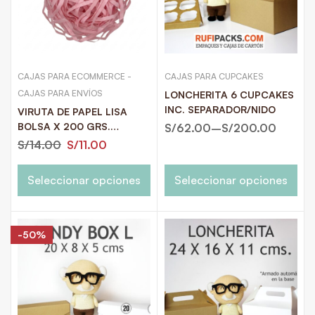
CAJAS PARA ECOMMERCE -
CAJAS PARA CUPCAKES
CAJAS PARA ENVÍOS
LONCHERITA 6 CUPCAKES
INC. SEPARADOR/NIDO
VIRUTA DE PAPEL LISA
BOLSA X 200 GRS.
S/
62.00
–
S/
200.00
COLORES NEUTROS Y
S/
14.00
S/
11.00
PASTELES
Seleccionar opciones
Seleccionar opciones
-50%