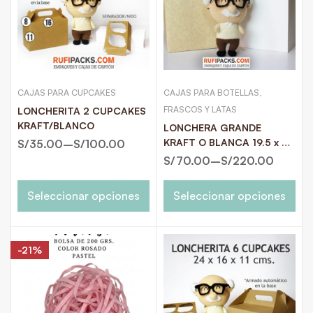
CAJAS PARA CUPCAKES
CAJAS PARA BOTELLAS,
FRASCOS Y LATAS
LONCHERITA 2 CUPCAKES
KRAFT/BLANCO
LONCHERA GRANDE
KRAFT O BLANCA 19.5 x 21
S/
35.00
–
S/
100.00
x 13 (base)
S/
70.00
–
S/
220.00
Seleccionar opciones
Seleccionar opciones
-21%