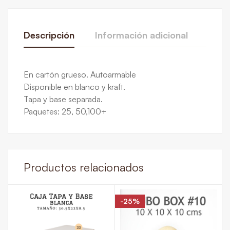
Descripción
Información adicional
Rese
De La Calificación Y Revisión De
En cartón grueso. Autoarmable
Paquete de 25
,
Paquete de 50
,
Paquete
Disponible en blanco y kraft.
Paquete de 100
Base en 0 Comentarios
Tapa y base separada.
Colores
Blanco
,
Color Natural o Kraft
Paquetes: 25, 50,100+
Escribe una reseña
Todavía no hay comentarios.
Productos relacionados
-25%