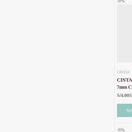
-6%
CINTAS
CINTA
7mm 
CON B
S/
4.00
S
METRO
Se
-6%