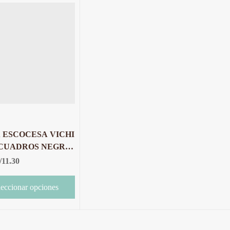
 ESCOCESA VICHI
 CUADROS NEGRO
LANCO X 10
/
11.30
OS
leccionar opciones