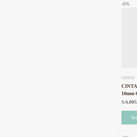
-6%
CINTAS
CINTA
10mm CUADROS ROJO
CON B
S/
4.00
S
METR
Se