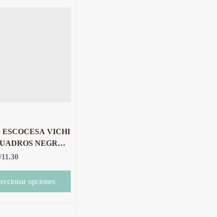
 ESCOCESA VICHI
CUADROS NEGRO
LANCO X 10
/
11.30
S (copia)
leccionar opciones