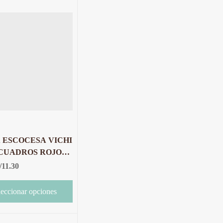
 ESCOCESA VICHI
LANCO X 10
/
11.30
OS
leccionar opciones