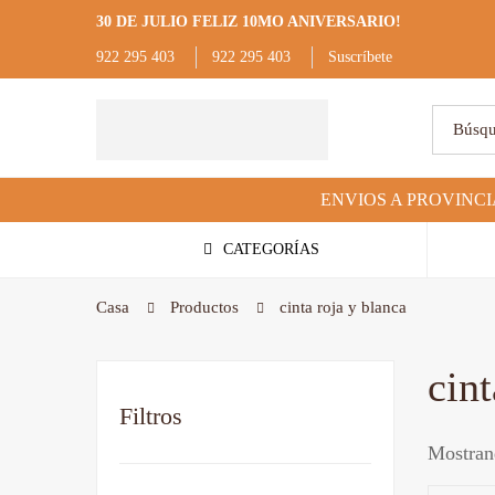
30 DE JULIO FELIZ 10MO ANIVERSARIO!
922 295 403
922 295 403
Suscríbete
Búsqued
de:
CATEGORÍAS
Casa
Productos
cinta roja y blanca
cint
Filtros
Mostrand