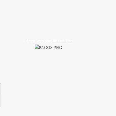
Página Web
por
Binaria Lab