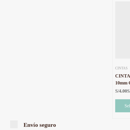
CINTAS
CINTA
10mm
CON B
S/
4.00
S
METR
Se
Envío seguro