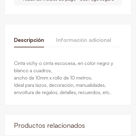
Descripción
Información adicional
Rese
De La Calificación Y Revisión De
Cinta vichy o cinta escocesa, en color negro y
ROLLOS
1 ROLLO
,
3 ROLLOS
,
6 ROLLOS
blanco a cuadros,
Base en 0 Comentarios
ancho de 10mm x rollo de 10 metros.
Ideal para lazos, decoración, manualidades,
Escribe una reseña
envoltura de regalos, detalles, recuerdos, etc.
Todavía no hay comentarios.
Productos relacionados