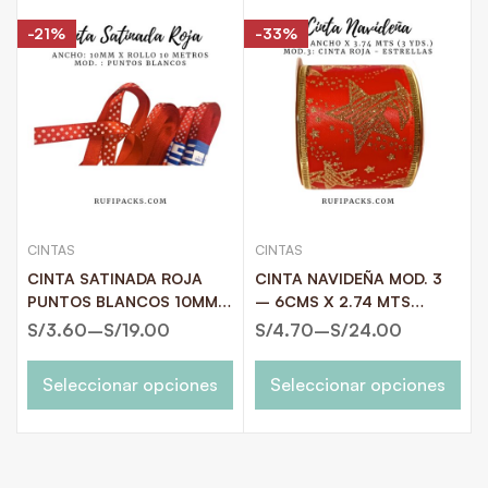
-21%
-33%
CINTAS
CINTAS
CINTA SATINADA ROJA
CINTA NAVIDEÑA MOD. 3
PUNTOS BLANCOS 10MM X
– 6CMS X 2.74 MTS
10 METROS
(3YDS)
S/
3.60
–
S/
19.00
S/
4.70
–
S/
24.00
Seleccionar opciones
Seleccionar opciones