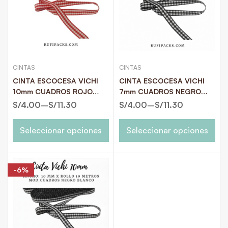
CINTAS
CINTAS
CINTA ESCOCESA VICHI
CINTA ESCOCESA VICHI
10mm CUADROS ROJO
7mm CUADROS NEGRO
CON BLANCO X 10
CON BLANCO X 10
S/
4.00
–
S/
11.30
S/
4.00
–
S/
11.30
METROS
METROS (copia)
Seleccionar opciones
Seleccionar opciones
-6%