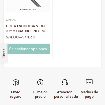
CINTAS
CINTA ESCOCESA VICHI
10mm CUADROS NEGRO
CON BLANCO X 10
S/
4.00
–
S/
11.30
METROS
Seleccionar opciones
Filtros
Envío
El mejor
Atención
Medios de
seguro
precio
personalizada
pago