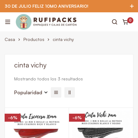
30 DE JULIO FELIZ 10MO ANIVERSARIO!
922 295 403
922 295 403
Suscríbete
0
Casa
Productos
cinta vichy
cinta vichy
Mostrando todos los 3 resultados
Popularidad
-6%
-6%