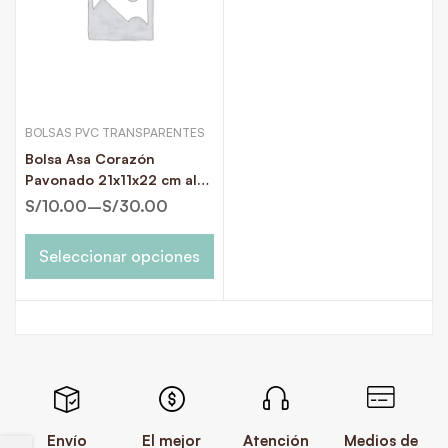
BOLSAS PVC TRANSPARENTES
Bolsa Asa Corazón
Pavonado 21x11x22 cm alto
| Bolsa de Regalo
S/
10.00
–
S/
30.00
Importada
Seleccionar opciones
Envío
El mejor
Atención
Medios de