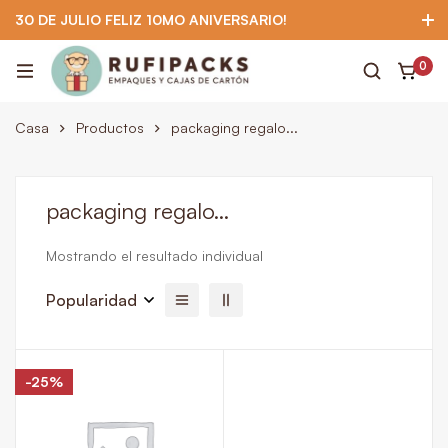
30 DE JULIO FELIZ 10MO ANIVERSARIO!
922 295 403
922 295 403
Suscríbete
0
Casa
Productos
packaging regalo...
packaging regalo...
Mostrando el resultado individual
Popularidad
-25%