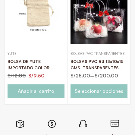
YUTE
BOLSAS PVC TRANSPARENTES
BOLSA DE YUTE
BOLSAS PVC #3 13x10x15
IMPORTADO COLOR
CMS. TRANSPARENTES
NATURAL 7X9CMS. PAQ. X
PARA REGALOS
S/
12.00
S/
9.50
S/
25.00
–
S/
200.00
10U.
Añadir al carrito
Seleccionar opciones