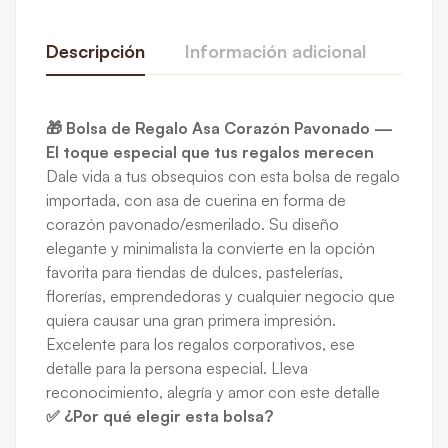
Descripción
Información adicional
Rese
De La Calificación Y Revisión De
🎁 Bolsa de Regalo Asa Corazón Pavonado —
Paquete
3 UNIDADES
,
10 UNIDADES
El toque especial que tus regalos merecen
Base en 0 Comentarios
Dale vida a tus obsequios con esta bolsa de regalo
importada, con asa de cuerina en forma de
Escribe una reseña
corazón pavonado/esmerilado. Su diseño
elegante y minimalista la convierte en la opción
favorita para tiendas de dulces, pastelerías,
Todavía no hay comentarios.
florerías, emprendedoras y cualquier negocio que
quiera causar una gran primera impresión.
Excelente para los regalos corporativos, ese
detalle para la persona especial. Lleva
reconocimiento, alegría y amor con este detalle
✅ ¿Por qué elegir esta bolsa?