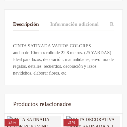
Descripción
Información adicional
Reseñas
De La Calificación Y Revisión De
CINTA SATINADA VARIOS COLORES
Azul
,
Marrón
,
Negro
,
AZUL MARINO
,
Colores
ancho de 10mm x rollo de 22.8 metros. (25 YARDAS)
Celeste Pastel
,
Crema
,
Fucsia
,
VINO
Base en 0 Comentarios
Ideal para lazos, decoración, manualidades, envoltura de
regalos, detalles, recuerdos, decoración y lazos
Escribe una reseña
navideños, elaborar flores, etc.
Todavía no hay comentarios.
Productos relacionados
-25%
-21%