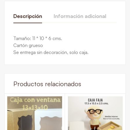
Descripción
Información adicional
Rese
De La Calificación Y Revisión De
Tamaño: 11 * 10 * 6 cms.
Paquete de 25
,
Paquete de 50
,
Paquete
Cartón grueso
Paquete de 100
Base en 0 Comentarios
Se entrega sin decoración, solo caja.
Colores
Blanco
,
Color Natural o Kraft
Escribe una reseña
Productos relacionados
Todavía no hay comentarios.