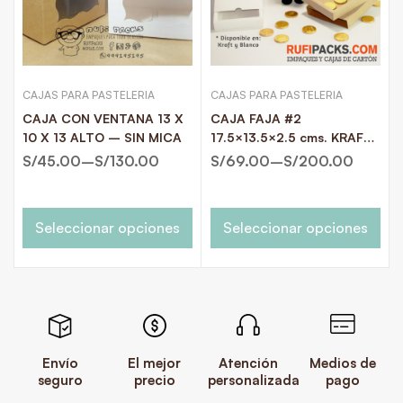
CAJAS PARA PASTELERIA
CAJAS PARA PASTELERIA
CAJA CON VENTANA 13 X
CAJA FAJA #2
10 X 13 ALTO – SIN MICA
17.5×13.5×2.5 cms. KRAFT
Y BLANCO
S/
45.00
–
S/
130.00
S/
69.00
–
S/
200.00
Seleccionar opciones
Seleccionar opciones
Envío
El mejor
Atención
Medios de
seguro
precio
personalizada
pago